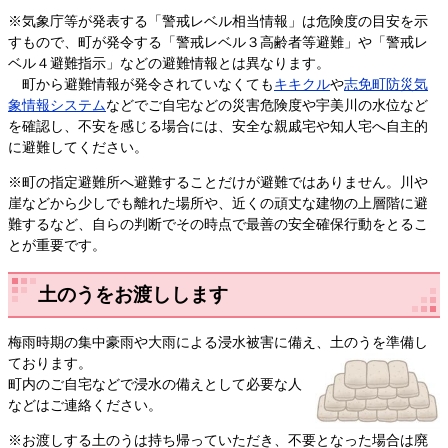
※気象庁等が発表する「警戒レベル相当情報」は危険度の目安を示
すもので、町が発令する「警戒レベル３高齢者等避難」や「警戒レ
ベル４避難指示」などの避難情報とは異なります。
​ 町から避難情報が発令されていなくても
キキクル
や
志免町防災気
象情報システム
などでご自宅などの災害危険度や宇美川の水位など
を確認し、不安を感じる場合には、安全な親戚宅や知人宅へ自主的
に避難してください。
※町の指定避難所へ避難することだけが避難ではありません。川や
崖などから少しでも離れた場所や、近くの頑丈な建物の上層階に避
難するなど、自らの判断でその時点で最善の安全確保行動をとるこ
とが重要です。
土のうをお渡しします
梅雨時期の集中豪雨や大雨による浸水被害に備え、土のうを準備し
ております。
町内のご自宅などで浸水の備えとして必要な人
などはご連絡ください。
※お渡しする土のうは持ち帰っていただき、不要となった場合は廃