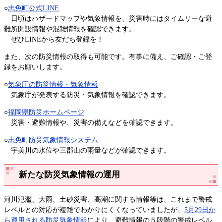
​○
志免町公式LINE
日頃はハザードマップや気象情報を、災害時にはタイムリーな避
難所開設情報や混雑情報を確認できます。
ぜひLINEから友だち登録を！
また、次の防災情報の取得も可能です。有事に備え、ご確認・ご登
録をお願いします。
○
気象庁の防災情報・気象情報
気象庁が発表する防災・気象情報を確認できます。
○
福岡県防災ホームページ
災害・避難情報や、災害の備えなどを確認できます。
​○
志免町防災気象情報システム
宇美川の水位や三郡山の雨量などが確認できます。
新たな防災気象情報の運用
河川氾濫、大雨、土砂災害、高潮に関する情報等は、これまで警戒
レベルとの対応が複雑でわかりにくくなっていましたが、
5月29日か
ら運用される防災気象情報
により、避難情報の５段階の警戒レベル