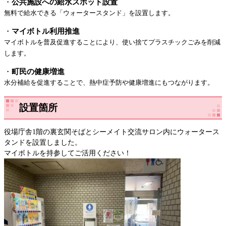
・
公共施設への給水スポット設置
無料で給水できる「ウォータースタンド」を設置​します。
・
マイボトル利用推進
マイボトルを普及促進することにより、使い捨てプラスチックごみを削減
します。
・
町民の健康増進
水分補給を促進することで、熱中症予防や健康増進にもつながります。
設置箇所
役場庁舎1階の裏玄関そばとシーメイト交流サロン内にウォータース
タンドを設置しました。
マイボトルを持参してご活用ください！