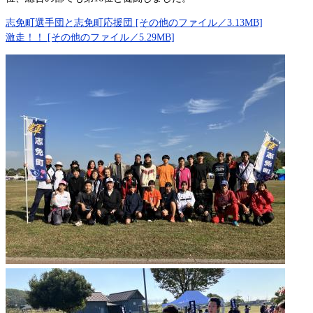
志免町選手団と志免町応援団 [その他のファイル／3.13MB]
激走！！ [その他のファイル／5.29MB]