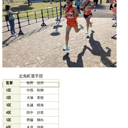
志免町選手団
監督
牧野 信邦
1区
中西 和輝
2区
犬塚 美惺
3区
名越 晴海
4区
田中 沙英
5区
齊藤 輝向
6区
木原 瑠香