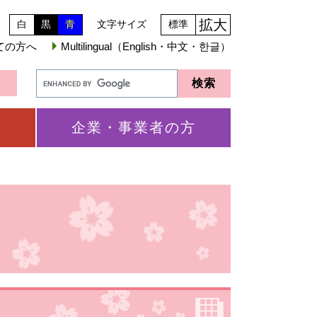
拡大
白
黒
青
文字サイズ
標準
ての方へ
Multilingual（English・中文・한글）
企業・事業者の方