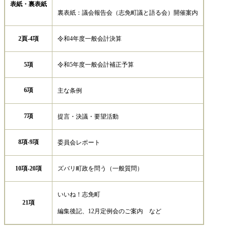
表紙・裏表紙
裏表紙：議会報告会（志免町議と語る会）開催案内
2頁-4項
令和4年度一般会計決算
5項
令和5年度一般会計補正予算
6項
主な条例
7項
提言・決議・要望活動
8項-9項
委員会レポート
10項-20項
ズバリ町政を問う（一般質問）
いいね！志免町
21項
編集後記、12月定例会のご案内 など