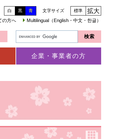
拡大
白
黒
青
文字サイズ
標準
ての方へ
Multilingual（English・中文・한글）
企業・事業者の方