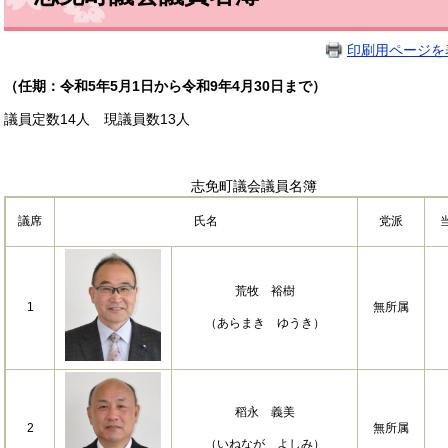
印刷用ページを
（任期：令和5年5月1日から令和9年4月30日まで）
議員定数14人 現議員数13人
志免町議会議員名簿
氏名
党派
議席
荒牧 裕樹
1
無所属
（あらまき ゆうき）
稻永 義美
2
無所属
（いねなが よしみ）