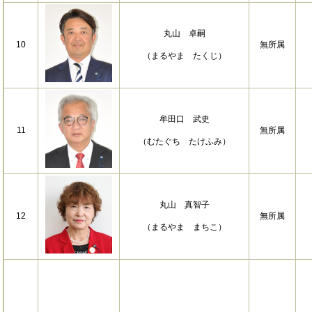
丸山 卓嗣
10
無所属
（まるやま たくじ）
牟田口 武史
11
無所属
（むたぐち たけふみ）
丸山 真智子
12
無所属
（まるやま まちこ）