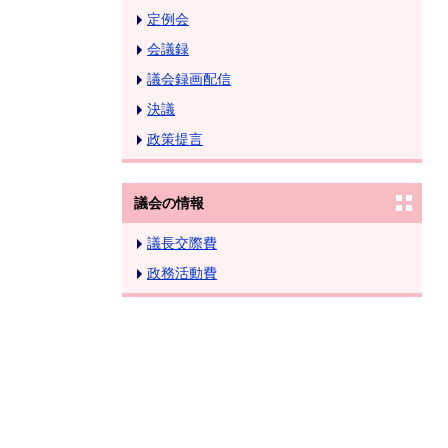
定例会
会議録
議会録画配信
決議
政策提言
議会の情報
議長交際費
政務活動費