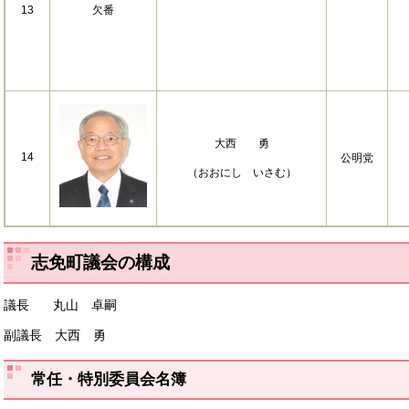
13
欠番
大西 勇
14
公明党
（おおにし いさむ）
志免町議会の構成
議長 丸山 卓嗣
副議長 大西 勇
常任・特別委員会名簿