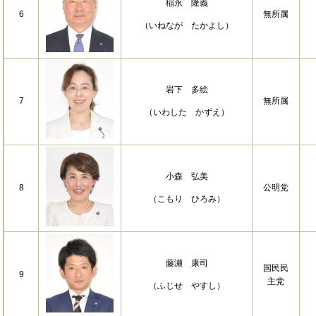
稲永 隆義
6
無所属
（いねなが たかよし）
岩下 多絵
7
無所属
（いわした かずえ）
小森 弘美
8
公明党
（こもり ひろみ）
藤瀬 康司
国民民
9
主党
（ふじせ やすし）