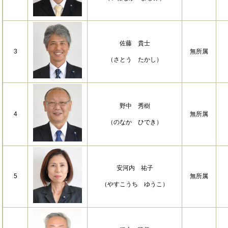
佐藤 貴士
3
無所属
（さとう たかし）
野中 秀樹
4
無所属
（のなか ひでき）
安河内 祐子
5
無所属
（やすこうち ゆうこ）