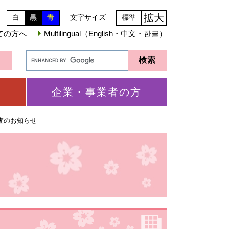
拡大
白
黒
青
文字サイズ
標準
ての方へ
Multilingual（English・中文・한글）
企業・事業者の方
査のお知らせ