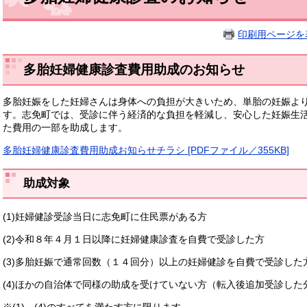
印刷用ページを
多胎妊婦健康診査費用助成のお知らせ
多胎妊娠をした妊婦さんは身体への負担が大きいため、単胎の妊娠よ
す。志免町では、受診に伴う経済的な負担を軽減し、安心した妊娠生
た費用の一部を助成します。
多胎妊婦健康診査費用助成お知らせチラシ [PDFファイル／355KB]
助成対象
(1)妊婦健診受診当日に志免町に住民票がある方
(2)令和８年４月１日以降に妊婦健康診査を自費で受診した方
(3)多胎妊娠で通常回数（１４回分）以上の妊婦健診を自費で受診した
(4)ほかの自治体で同様の助成を受けていない方（転入後追加受診した
※(1)～(4)のすべてを満たす方に限ります。