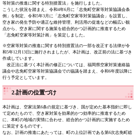
等対策の推進に関する特別措置法」を施行しました。
​こうした状況を踏まえ、令和4年6月に「志免町空家等対策協議会条
例」を制定、令和5年3月に「志免町空家等対策協議会」を設置し、
空き家の発生予防や適正な維持管理、利活用の促進などの幅広い観
点から、空き家に関する施策を総合的かつ計画的に推進するため
「志免町空家等対策計画」を策定しました。
※空家等対策の推進に関する特別措置法の一部を改正する法律が令
和5年12月13日に施行されましたが、本計画は、改正前の法に基づき
作成しています。
改正法に基づく本計画の修正については、福岡県空家対策連絡協
議会や志免町空家等対策協議会での協議を踏まえ、令和6年度以降に
行う予定としています。​
2.計画の位置づけ
本計画は、空家法第6条の規定に基づき、国が定めた基本指針に即し
て定めたもので、空き家対策を効果的かつ効率的に推進するため
に、本町の地域の実情に合わせ、総合的かつ計画的に実施するため
に策定するものです。
なお、計画の推進にあたっては、町の上位計画である第6次志免町総