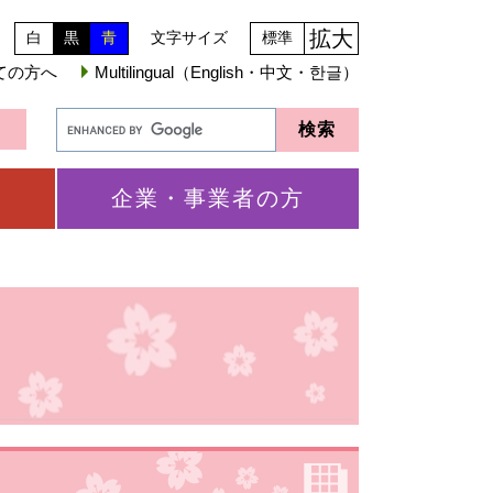
拡大
白
黒
青
文字サイズ
標準
ての方へ
Multilingual（English・中文・한글）
企業・事業者の方