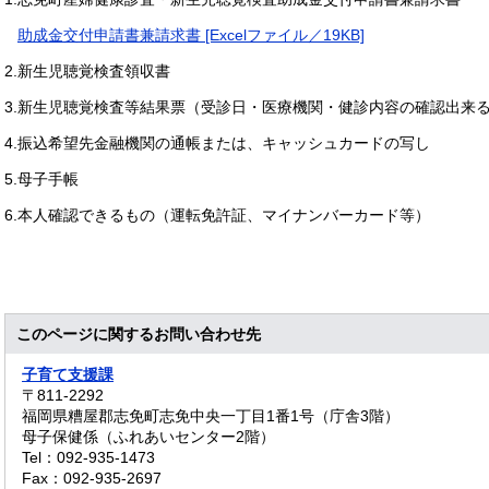
助成金交付申請書兼請求書 [Excelファイル／19KB]
2.新生児聴覚検査領収書
3.新生児聴覚検査等結果票（受診日・医療機関・健診内容の確認出来
4.振込希望先金融機関の通帳または、キャッシュカードの写し
5.母子手帳
6.本人確認できるもの（運転免許証、マイナンバーカード等）
このページに関するお問い合わせ先
子育て支援課
〒811-2292
福岡県糟屋郡志免町志免中央一丁目1番1号（庁舎3階）
母子保健係（ふれあいセンター2階）
Tel：092-935-1473
Fax：092-935-2697