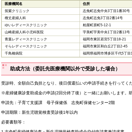
医療機関名
住所
筑紫クリニック
志免町志免中央3丁目1番30号
権丈産婦人科
志免町志免3丁目2番14号
ゆいレディースクリニック
粕屋町原町5-12-1
山崎産婦人科小児科医院
宇美町宇美中央1丁目2番13号
青葉レディースクリニック
福岡市東区若宮5丁目18-21
そらレディースクリニック
福岡市東区和白丘2丁目2-45
千鳥橋病院
福岡県福岡市博多区千代5丁目1
助成方法（委託先医療機関以外で受診した場合）
受診時、全額自己負担となり、後日償還払いの申請手続きを行ってく
※産婦健康診査助成金の申請(2回分終了後）と一緒にお願いします。
申請先：子育て支援課 母子保健係 志免町保健センター2階
申請期限：新生児聴覚検査受診後1年以内
必要書類等：
1.志免町産婦健康診査・新生児聴覚検査助成金交付申請書兼請求書