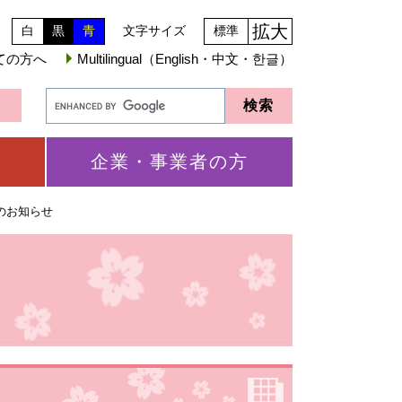
拡大
白
黒
青
文字サイズ
標準
ての方へ
Multilingual（English・中文・한글）
企業・事業者の方
のお知らせ