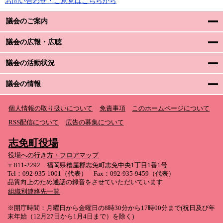
お問い合わせ・ご意見はこちらから
議会のご案内
議会の広報・広聴
議会の活動状況
議会の情報
個人情報の取り扱いについて
免責事項
このホームページについて
RSS配信について
広告の募集について
志免町役場
役場への行き方・フロアマップ
〒811-2292 福岡県糟屋郡志免町志免中央1丁目1番1号
Tel：092-935-1001（代表） Fax：092-935-9459（代表）
品質向上のため通話の録音をさせていただいています
組織別連絡先一覧
※開庁時間：月曜日から金曜日の8時30分から17時00分まで(祝日及び年
末年始（12月27日から1月4日まで）を除く)