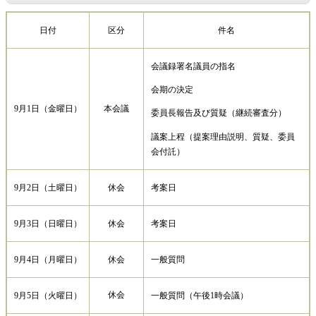
日付
区分
件名
会議録署名議員の指名
会期の決定
9月1日（金曜日）
本会議
委員長報告及び質疑（継続審査分）
議案上程（提案理由説明、質疑、委員
会付託）
9月2日（土曜日）
休会
考案日
9月3日（日曜日）
休会
考案日
9月4日（月曜日）
休会
一般質問
休会
9月5日（火曜日）
一般質問（午後1時会議）