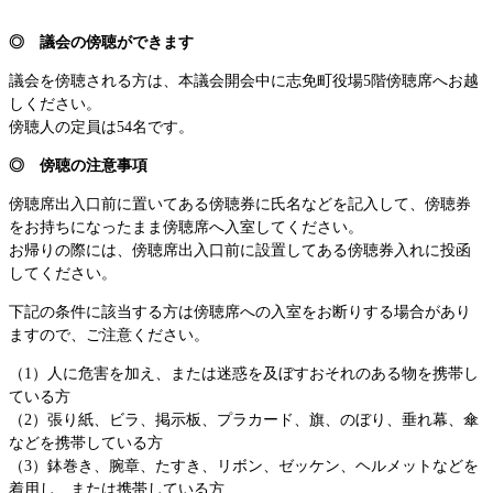
◎ 議会の傍聴ができます
議会を傍聴される方は、本議会開会中に志免町役場5階傍聴席へお越
しください。
傍聴人の定員は54名です。
◎ 傍聴の注意事項
傍聴席出入口前に置いてある傍聴券に氏名などを記入して、傍聴券
をお持ちになったまま傍聴席へ入室してください。
お帰りの際には、傍聴席出入口前に設置してある傍聴券入れに投函
してください。
下記の条件に該当する方は傍聴席への入室をお断りする場合があり
ますので、ご注意ください。
（1）人に危害を加え、または迷惑を及ぼすおそれのある物を携帯し
ている方
（2）張り紙、ビラ、掲示板、プラカード、旗、のぼり、垂れ幕、傘
などを携帯している方
（3）鉢巻き、腕章、たすき、リボン、ゼッケン、ヘルメットなどを
着用し、または携帯している方