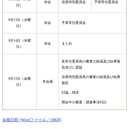
休会
決算特別委員会
予算常任委員会
日）
9月13日（水曜
予算常任委員会
休会
日）
9月14日（木曜
休会
まとめ
日）
各常任委員長の審査の経過及び結果報
告並びに質疑
決算特別委員長の審査の経過及び結果
9月15日（金曜
本会議
報告
日）
討論、採決
閉会中の審査・調査事項付託
会期日程 [Wordファイル／19KB]