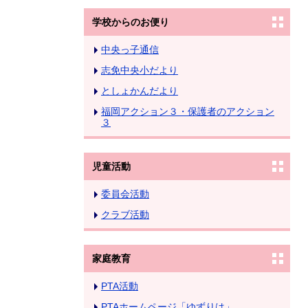
学校からのお便り
中央っ子通信
志免中央小だより
としょかんだより
福岡アクション３・保護者のアクション
３
児童活動
委員会活動
クラブ活動
家庭教育
PTA活動
PTAホームページ「ゆずりは」