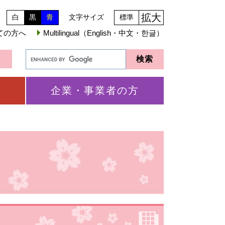
拡大
白
黒
青
文字サイズ
標準
ての方へ
Multilingual（English・中文・한글）
企業・事業者の方