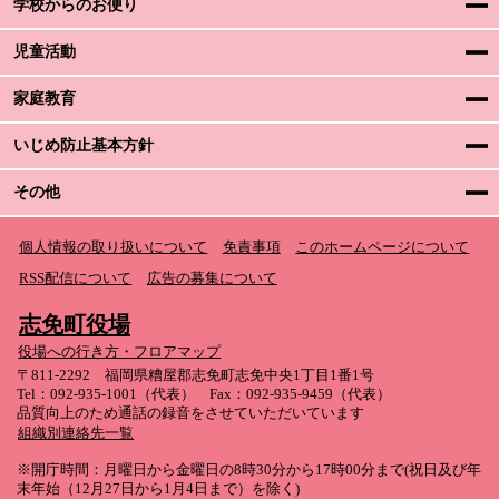
学校からのお便り
児童活動
家庭教育
いじめ防止基本方針
その他
個人情報の取り扱いについて
免責事項
このホームページについて
RSS配信について
広告の募集について
志免町役場
役場への行き方・フロアマップ
〒811-2292 福岡県糟屋郡志免町志免中央1丁目1番1号
Tel：092-935-1001（代表） Fax：092-935-9459（代表）
品質向上のため通話の録音をさせていただいています
組織別連絡先一覧
※開庁時間：月曜日から金曜日の8時30分から17時00分まで(祝日及び年
末年始（12月27日から1月4日まで）を除く)