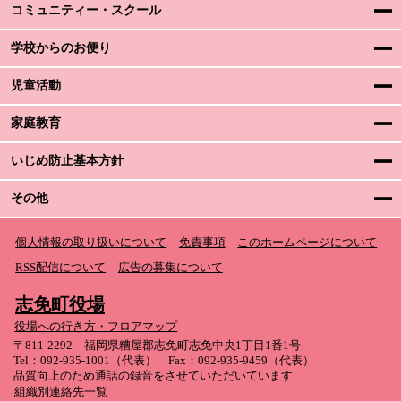
コミュニティー・スクール
学校からのお便り
児童活動
家庭教育
いじめ防止基本方針
その他
個人情報の取り扱いについて
免責事項
このホームページについて
RSS配信について
広告の募集について
志免町役場
役場への行き方・フロアマップ
〒811-2292 福岡県糟屋郡志免町志免中央1丁目1番1号
Tel：092-935-1001（代表） Fax：092-935-9459（代表）
品質向上のため通話の録音をさせていただいています
組織別連絡先一覧