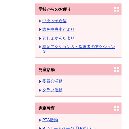
学校からのお便り
中央っ子通信
志免中央小だより
としょかんだより
福岡アクション３・保護者のアクション
３
児童活動
委員会活動
クラブ活動
家庭教育
PTA活動
PTAホームページ「ゆずりは」