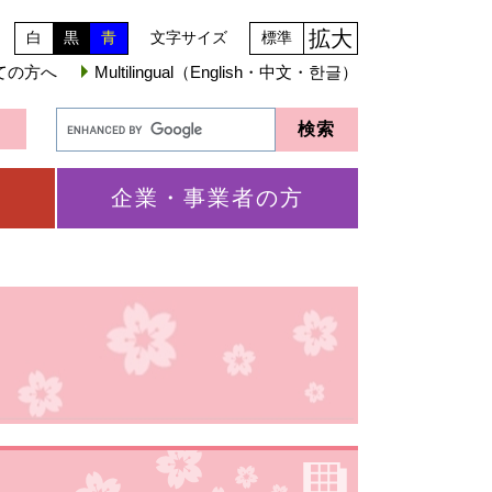
拡大
白
黒
青
文字サイズ
標準
ての方へ
Multilingual（English・中文・한글）
企業・事業者の方