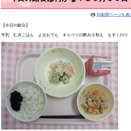
印刷用ページを表
【今日の献立】
牛乳 むぎごはん よせおでん キャベツの酢みそ和え もずくの