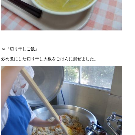
☺『切り干しご飯』
炒め煮にした切り干し大根をごはんに混ぜました。