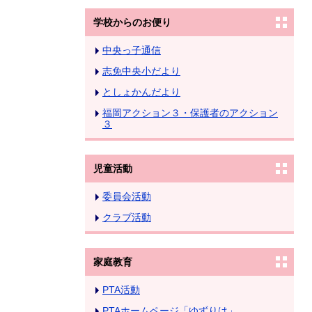
学校からのお便り
中央っ子通信
志免中央小だより
としょかんだより
福岡アクション３・保護者のアクション
３
児童活動
委員会活動
クラブ活動
家庭教育
PTA活動
PTAホームページ「ゆずりは」