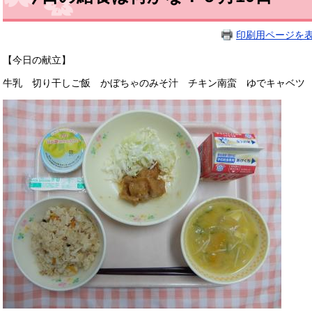
印刷用ページを
【今日の献立】
牛乳 切り干しご飯 かぼちゃのみそ汁 チキン南蛮 ゆでキャベツ