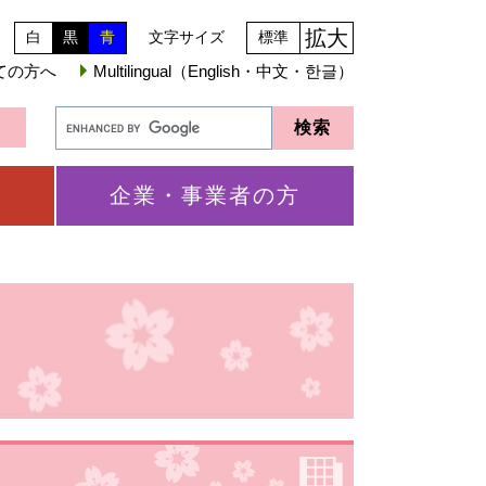
拡大
白
黒
青
文字サイズ
標準
ての方へ
Multilingual（English・中文・한글）
企業・事業者の方