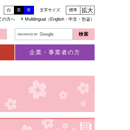
拡大
白
黒
青
文字サイズ
標準
ての方へ
Multilingual（English・中文・한글）
企業・事業者の方