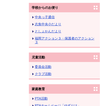
学校からのお便り
中央っ子通信
志免中央小だより
としょかんだより
福岡アクション３・保護者のアクション
３
児童活動
委員会活動
クラブ活動
家庭教育
PTA活動
PTAホームページ「ゆずりは」