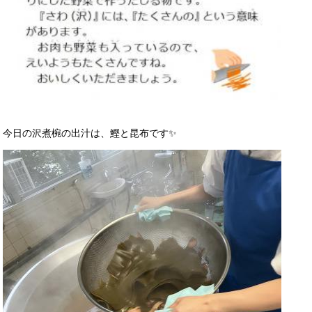
今日の沢煮椀の出汁は、鰹と昆布です✨