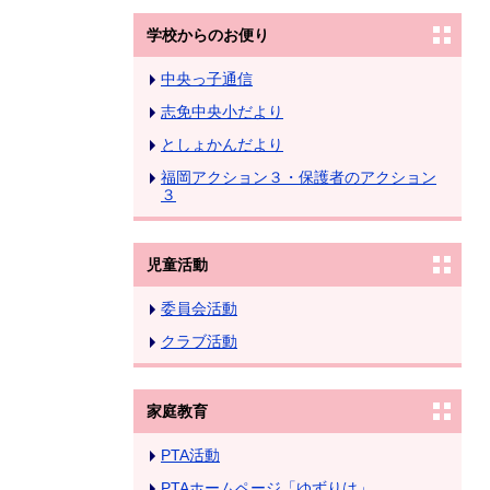
学校からのお便り
中央っ子通信
志免中央小だより
としょかんだより
福岡アクション３・保護者のアクション
３
児童活動
委員会活動
クラブ活動
家庭教育
PTA活動
PTAホームページ「ゆずりは」