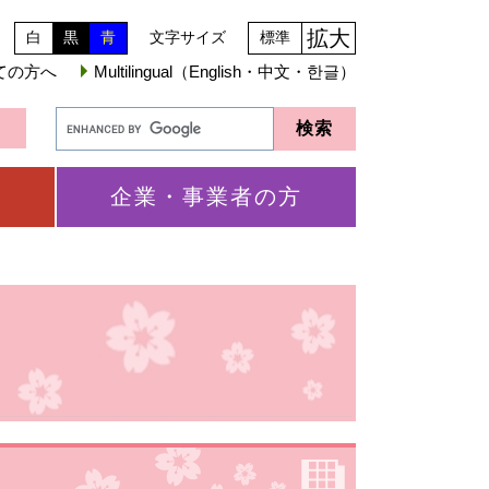
拡大
白
黒
青
文字サイズ
標準
ての方へ
Multilingual（English・中文・한글）
企業・事業者の方