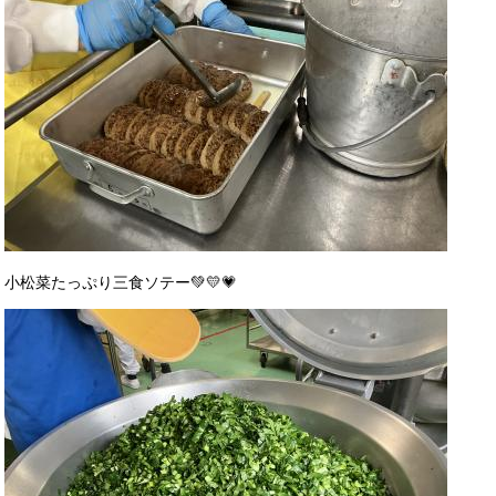
小松菜たっぷり三食ソテー💚💛💗