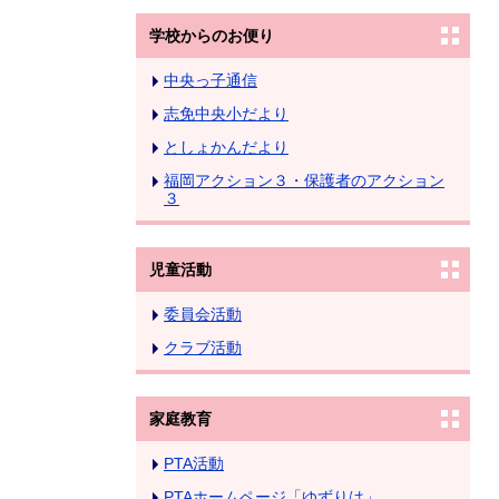
学校からのお便り
中央っ子通信
志免中央小だより
としょかんだより
福岡アクション３・保護者のアクション
３
児童活動
委員会活動
クラブ活動
家庭教育
PTA活動
PTAホームページ「ゆずりは」