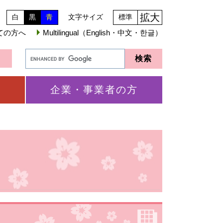
拡大
白
黒
青
文字サイズ
標準
ての方へ
Multilingual（English・中文・한글）
企業・事業者の方