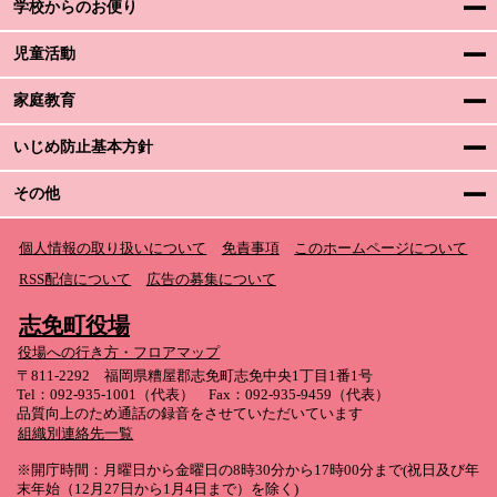
学校からのお便り
児童活動
家庭教育
いじめ防止基本方針
その他
個人情報の取り扱いについて
免責事項
このホームページについて
RSS配信について
広告の募集について
志免町役場
役場への行き方・フロアマップ
〒811-2292 福岡県糟屋郡志免町志免中央1丁目1番1号
Tel：092-935-1001（代表） Fax：092-935-9459（代表）
品質向上のため通話の録音をさせていただいています
組織別連絡先一覧
※開庁時間：月曜日から金曜日の8時30分から17時00分まで(祝日及び年
末年始（12月27日から1月4日まで）を除く)