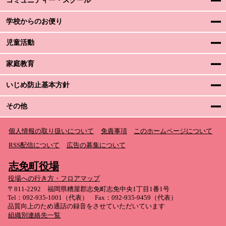
コミュニティー・スクール
学校からのお便り
児童活動
家庭教育
いじめ防止基本方針
その他
個人情報の取り扱いについて
免責事項
このホームページについて
RSS配信について
広告の募集について
志免町役場
役場への行き方・フロアマップ
〒811-2292 福岡県糟屋郡志免町志免中央1丁目1番1号
Tel：092-935-1001（代表） Fax：092-935-9459（代表）
品質向上のため通話の録音をさせていただいています
組織別連絡先一覧