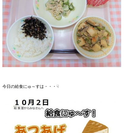
今日の給食にゅ～すは・・・☟