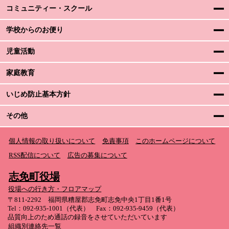
コミュニティー・スクール
学校からのお便り
児童活動
家庭教育
いじめ防止基本方針
その他
個人情報の取り扱いについて
免責事項
このホームページについて
RSS配信について
広告の募集について
志免町役場
役場への行き方・フロアマップ
〒811-2292 福岡県糟屋郡志免町志免中央1丁目1番1号
Tel：092-935-1001（代表） Fax：092-935-9459（代表）
品質向上のため通話の録音をさせていただいています
組織別連絡先一覧