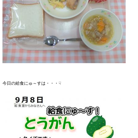
今日の給食にゅ～すは・・・☟