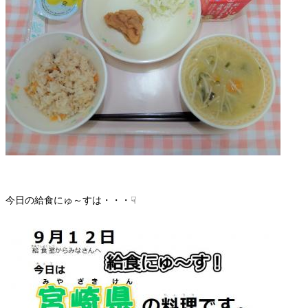
今日の給食にゅ～すは・・・☟