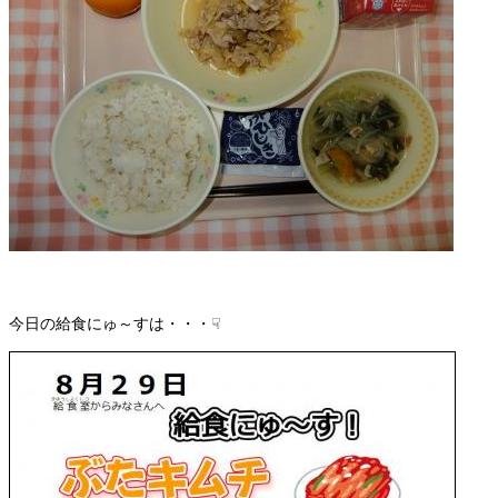
今日の給食にゅ～すは・・・☟