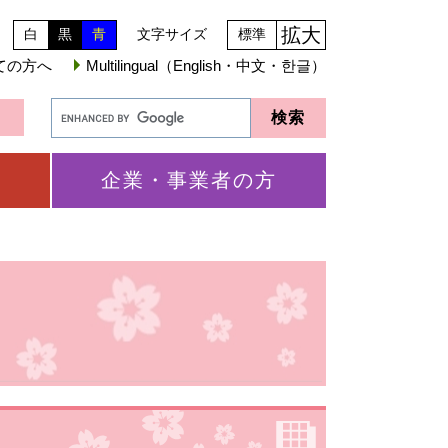
拡大
白
黒
青
文字サイズ
標準
ての方へ
Multilingual（English・中文・한글）
企業・事業者の方