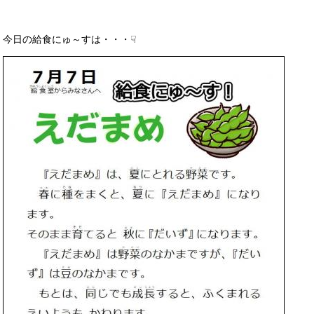
今日の給食にゅ～すは・・・☟