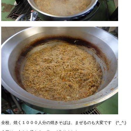
全校、焼く１０００人分の焼きそばは、まぜるのも大変です (^_^;)