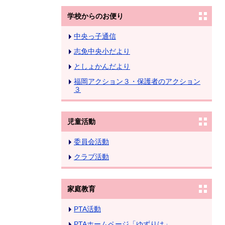
学校からのお便り
中央っ子通信
志免中央小だより
としょかんだより
福岡アクション３・保護者のアクション
３
児童活動
委員会活動
クラブ活動
家庭教育
PTA活動
PTAホームページ「ゆずりは」