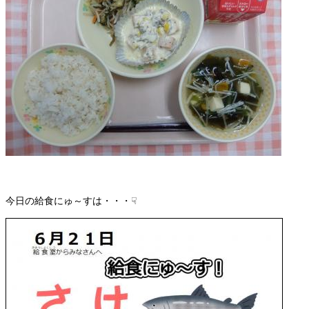
今日の給食にゅ～すは・・・☟