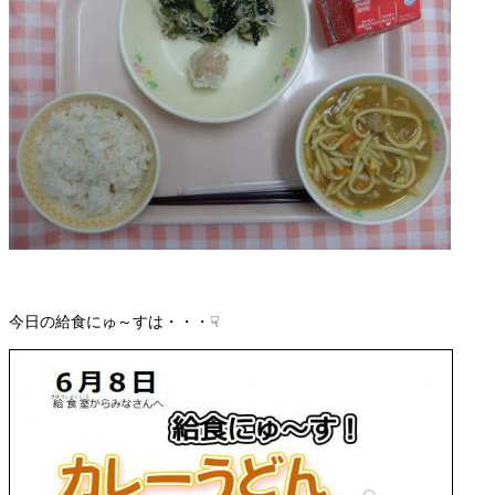
今日の給食にゅ～すは・・・☟