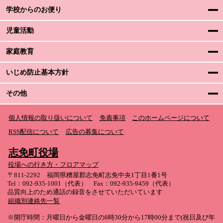
学校からのお便り
児童活動
家庭教育
いじめ防止基本方針
その他
個人情報の取り扱いについて
免責事項
このホームページについて
RSS配信について
広告の募集について
志免町役場
役場への行き方・フロアマップ
〒811-2292 福岡県糟屋郡志免町志免中央1丁目1番1号
Tel：092-935-1001（代表） Fax：092-935-9459（代表）
品質向上のため通話の録音をさせていただいています
組織別連絡先一覧
※開庁時間：月曜日から金曜日の8時30分から17時00分まで(祝日及び年