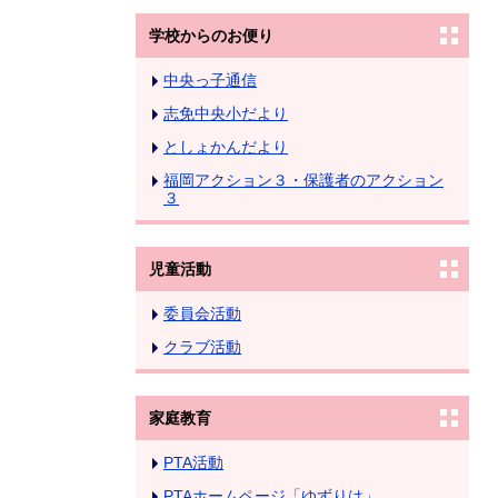
学校からのお便り
中央っ子通信
志免中央小だより
としょかんだより
福岡アクション３・保護者のアクション
３
児童活動
委員会活動
クラブ活動
家庭教育
PTA活動
PTAホームページ「ゆずりは」