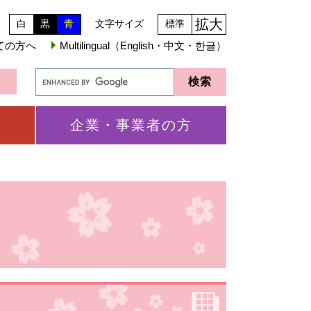
拡大
白
黒
青
文字サイズ
標準
ての方へ
Multilingual（English・中文・한글）
企業・事業者の方