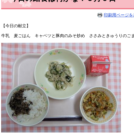
印刷用ページを
【今日の献立】
牛乳 麦ごはん キャベツと豚肉のみそ炒め ささみときゅうりのごま