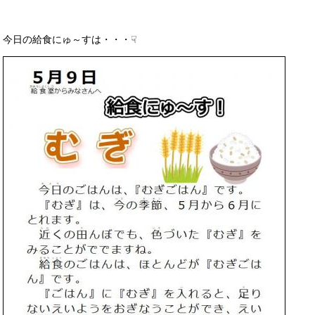
今日の給食にゅ～すは・・・☟