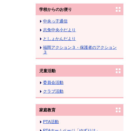
学校からのお便り
中央っ子通信
志免中央小だより
としょかんだより
福岡アクション３・保護者のアクション
３
児童活動
委員会活動
クラブ活動
家庭教育
PTA活動
PTAホームページ「ゆずりは」