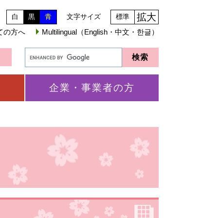
拡大
白
黒
青
文字サイズ
標準
ての方へ
Multilingual（English・中文・한글）
企業・事業者の方