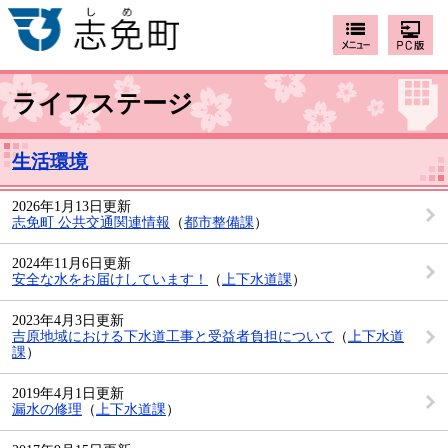
ライフステージ
生活環境
2026年1月13日更新
志免町 公共交通関連情報
（
都市整備課
）
2024年11月6日更新
安全な水をお届けしています！
（
上下水道課
）
2023年4月3日更新
吉原地域における下水道工事と受益者負担について
（
上下水道
課
）
2019年4月1日更新
漏水の修理
（
上下水道課
）