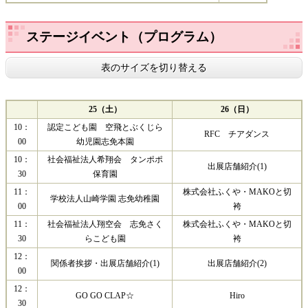
ステージイベント（プログラム）
表のサイズを切り替える
25（土）
26（日）
10：
認定こども園 空飛とぶくじら
RFC チアダンス
00
幼児園志免本園
10：
社会福祉法人希翔会 タンポポ
出展店舗紹介(1)
30
保育園
11：
株式会社ふくや・MAKOと切
​学校法人山崎学園 志免幼稚園
00
袴
11：
社会福祉法人翔空会 志免さく
株式会社ふくや・MAKOと切
30
らこども園
袴
12：
関係者挨拶・出展店舗紹介(1)
出展店舗紹介(2)
00
12：
GO GO CLAP☆
Hiro
30