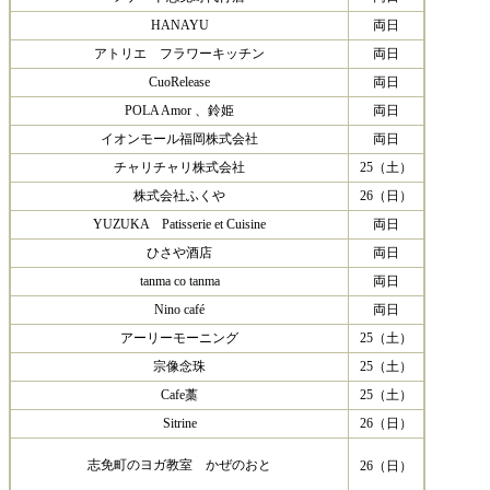
HANAYU
両日
アトリエ フラワーキッチン
両日
CuoRelease
両日
POLA Amor 、鈴姫
両日
イオンモール福岡株式会社
両日
チャリチャリ株式会社
25（土）
株式会社ふくや
26（日）
YUZUKA Patisserie et Cuisine
両日
ひさや酒店
両日
tanma co tanma
両日
Nino café
両日
アーリーモーニング
25（土）
宗像念珠
25（土）
Cafe藁
25（土）
Sitrine
26（日）
志免町のヨガ教室 かぜのおと
26（日）