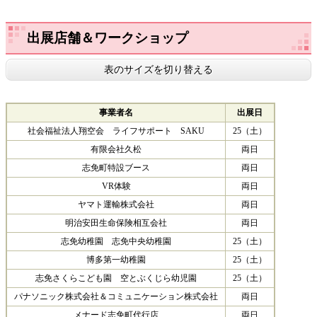
出展店舗＆ワークショップ
表のサイズを切り替える
事業者名
出展日
社会福祉法人翔空会 ライフサポート SAKU
25（土）
有限会社久松
両日
志免町特設ブース
両日
VR体験
両日
ヤマト運輸株式会社
両日
明治安田生命保険相互会社
両日
志免幼稚園 志免中央幼稚園
25（土）
博多第一幼稚園
25（土）
志免さくらこども園 空とぶくじら幼児園
25（土）
パナソニック株式会社＆コミュニケーション株式会社
両日
メナード志免町代行店
両日