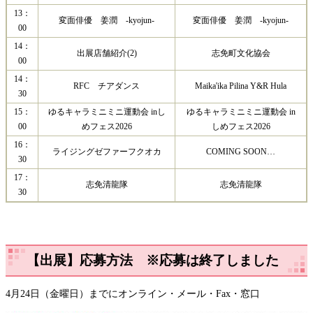
13：
変面俳優 姜潤 -kyojun-
変面俳優 姜潤 -kyojun-
00
14：
出展店舗紹介(2)
志免町文化協会
00
14：
RFC チアダンス
Maika'ika Pilina Y&R Hula
30
15：
ゆるキャラミニミニ運動会 inし
ゆるキャラミニミニ運動会 in
00
めフェス2026
しめフェス2026
16：
ライジングゼファーフクオカ
COMING SOON…
30
17：
志免清龍隊
志免清龍隊
30
【出展】応募方法 ※応募は終了しました
4月24日（金曜日）までにオンライン・メール・Fax・窓口