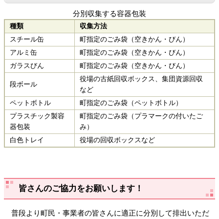
分別収集する容器包装
種類
収集方法
スチール缶
町指定のごみ袋（空きかん・びん）
アルミ缶
町指定のごみ袋（空きかん・びん）
ガラスびん
町指定のごみ袋（空きかん・びん）
役場の古紙回収ボックス、集団資源回収
段ボール
など
ペットボトル
町指定のごみ袋（ペットボトル）
プラスチック製容
町指定のごみ袋（プラマークの付いたご
器包装
み）
白色トレイ
役場の回収ボックスなど
皆さんのご協力をお願いします！
普段より町民・事業者の皆さんに適正に分別して排出いただ