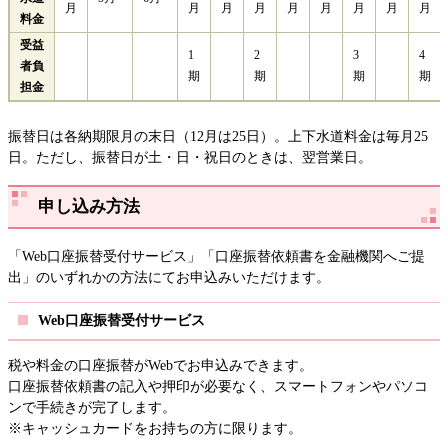
月
月
月
月
月
月
月
月
月
料金
受益
1
2
3
4
者負
期
期
期
期
担金
振替日は各納期限月の末日（12月は25日）。上下水道料金は毎月25
日。ただし、振替日が土・日・祝日のときは、翌営業日。
申し込み方法
「Web口座振替受付サービス」「口座振替依頼書を金融機関へご提
出」のいずれかの方法にてお申込みいただけます。
Web口座振替受付サービス
税や料金の口座振替がWebでお申込みできます。
口座振替依頼書の記入や押印が必要なく、スマートフォンやパソコ
ンで手続きが完了します。
​※キャッシュカードをお持ちの方に限ります。