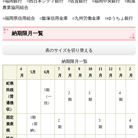
○福岡銀行 ○西日本シティ銀行 ○佐賀銀行 ○福岡中央銀行 ○粕屋
農業協同組合
○福岡県信用組合 ○飯塚信用金庫 ○九州労働金庫 ○ゆうちょ銀行
納期限月一覧
表のサイズを切り替える
納期限月一覧
4
7
8
9
10
11
12
1
2
5月
6月
月
月
月
月
月
月
月
月
月
町県
民税
1期
2
3
4
（普
（一
期
期
期
通徴
括）
収）
固定
​1期
2
3
4
資産
（前
期
期
期
税
納）