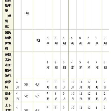
軽自
動車
税
1期
（種
別
割）
国民
健康
2
3
4
5
6
7
8
9
1期
保険
期
期
期
期
期
期
期
期
税
後期
高齢
1
2
3
4
5
6
7
8
者医
期
期
期
期
期
期
期
期
療保
険料
保育
4
7
8
9
10
11
12
1
2
5月
6月
料
月
月
月
月
月
月
月
月
月
副食
4
7
8
9
10
11
12
1
2
5月
6月
費
月
月
月
月
月
月
月
月
月
上下
4
7
8
9
10
11
12
1
2
水道
5月
6月