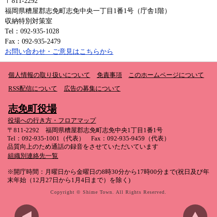
〒811-2292
福岡県糟屋郡志免町志免中央一丁目1番1号（庁舎1階）
収納特別対策室
Tel：092-935-1028
Fax：092-935-2479
お問い合わせ・ご意見はこちらから
個人情報の取り扱いについて
免責事項
このホームページについて
RSS配信について
広告の募集について
志免町役場
役場への行き方・フロアマップ
〒811-2292 福岡県糟屋郡志免町志免中央1丁目1番1号
Tel：092-935-1001（代表） Fax：092-935-9459（代表）
品質向上のため通話の録音をさせていただいています
組織別連絡先一覧
※開庁時間：月曜日から金曜日の8時30分から17時00分まで(祝日及び年
末年始（12月27日から1月4日まで）を除く)
Copyright © Shime Town. All Rights Reserved.