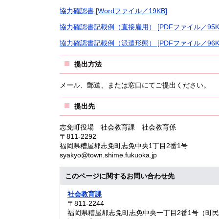
協力確認書 [Wordファイル／19KB]
協力確認書記載例（直接雇用） [PDFファイル／95K
協力確認書記載例（派遣形態） [PDFファイル／96K
提出方法
メール、郵送、または窓口にてご提出ください。
提出先
志免町役場 社会教育課 社会教育係
〒811-2292
福岡県糟屋郡志免町志免中央1丁目2番1号
syakyo@town.shime.fukuoka.jp
このページに関するお問い合わせ先
社会教育課
〒811-2244
福岡県糟屋郡志免町志免中央一丁目2番1号（町