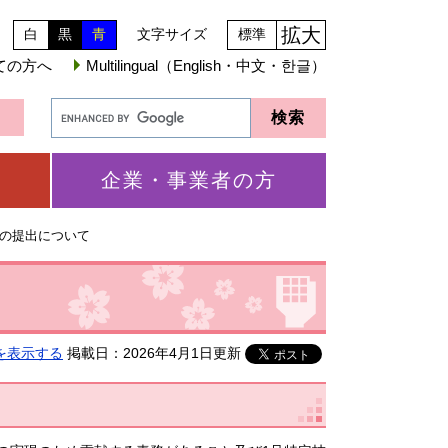
拡大
白
黒
青
文字サイズ
標準
ての方へ
Multilingual（English・中文・한글）
企業・事業者の方
の提出について
を表示する
掲載日：2026年4月1日更新