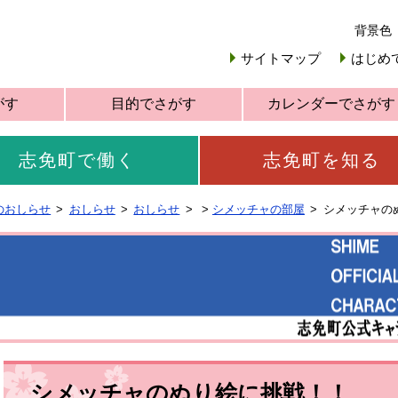
背景色
サイトマップ
はじめ
がす
目的でさがす
カレンダーでさがす
志免町で働く
志免町を知る
のおしらせ
おしらせ
おしらせ
>
シメッチャの部屋
シメッチャの
シメッチャのぬり絵に挑戦！！