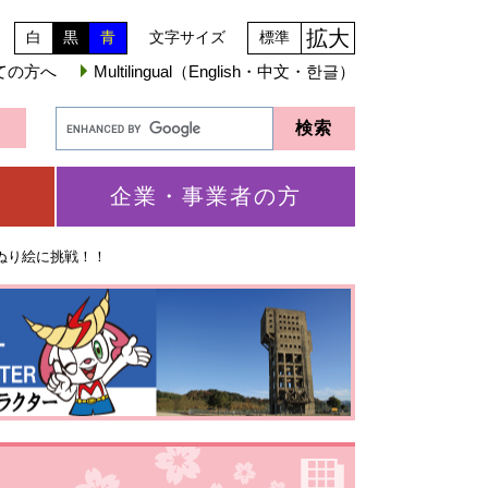
拡大
白
黒
青
文字サイズ
標準
ての方へ
Multilingual（English・中文・한글）
企業・事業者の方
ぬり絵に挑戦！！