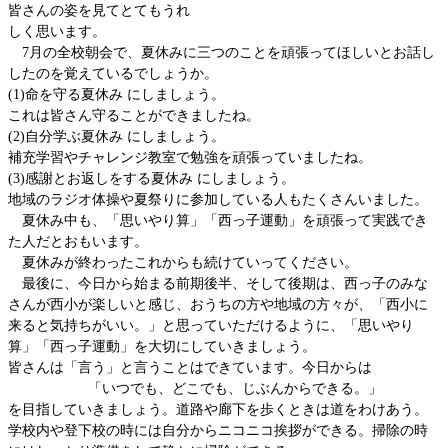
皆さんの姿を見てとてもうれ
しく思います。
7月の全校朝会で、夏休みに三つのことを頑張ってほしいとお話し
したのを覚えているでしょうか。
(1)命を守る夏休み にしましょう。
これは皆さん守ることができましたね。
(2)自分学ぶ夏休み にしましょう。
補充学習やチャレンジ教室で勉強を頑張っていましたね。
(3)感謝とお返しをする夏休み にしましょう。
地域のラジオ体操や夏祭りに参加している人もたくさんいました。
夏休み中も、「思いやり算」「西っ子運動」を頑張って実践でき
た人だとおもいます。
夏休みが終わったこれからも続けていってください。
最後に、今日から始まる前期後半、そして後期は、西っ子のみな
さんが西小が楽しいと感じ、おうちの方や地域の方々が、「西小に
来ると気持ちがいい。」と思っていただけるように、「思いやり
算」「西っ子運動」を大切にしていきましょう。
皆さんは「言う」と言うことはできています。今日からは
「いつでも、どこでも、じぶんからできる。」
を目指していきましょう。道路や廊下を歩くときは道をわけあう。
学校内や登下校の時には自分からニコニコ挨拶ができる。掃除の時