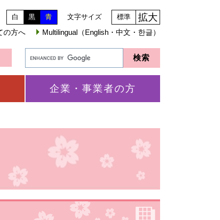
拡大
白
黒
青
文字サイズ
標準
ての方へ
Multilingual（English・中文・한글）
企業・事業者の方