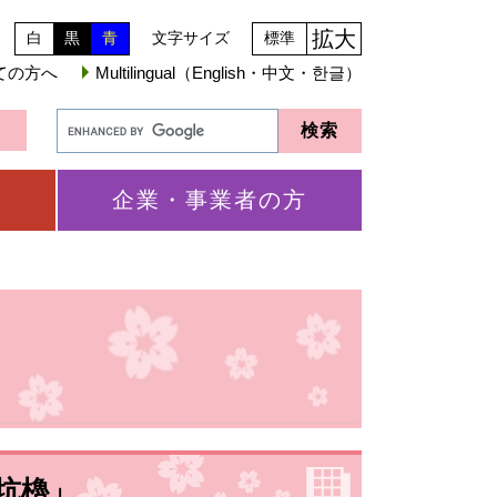
拡大
白
黒
青
文字サイズ
標準
ての方へ
Multilingual（English・中文・한글）
企業・事業者の方
坑櫓」