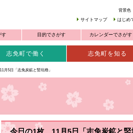
背景色
サイトマップ
はじめ
がす
目的でさがす
カレンダーでさがす
志免町で働く
志免町を知る
11月5日「志免炭鉱と竪坑櫓」
今日の1枚 11月5日「志免炭鉱と竪