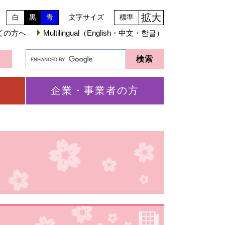
拡大
白
黒
青
文字サイズ
標準
ての方へ
Multilingual（English・中文・한글）
企業・事業者の方