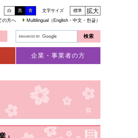
拡大
白
黒
青
文字サイズ
標準
ての方へ
Multilingual（English・中文・한글）
企業・事業者の方
業」