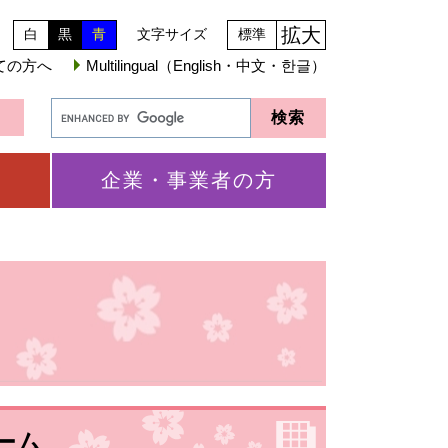
拡大
白
黒
青
文字サイズ
標準
ての方へ
Multilingual（English・中文・한글）
企業・事業者の方
ーム