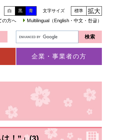
拡大
白
黒
青
文字サイズ
標準
ての方へ
Multilingual（English・中文・한글）
企業・事業者の方
！”」(3)