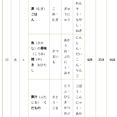
れん
麦
（むぎ）
こ
ぎゅ
そ
ごは
め・
うに
う・
ん
むぎ
ゅう
もや
し・
ねぎ
にん
あか
魚
（さか
じ
う
な）の
香味
ん・
さつ
お・
（こうみ）
だい
まい
ぶた
焼
（や）
こ
13
火
○
629
25.9
14.8
も
に
き
おひた
ん・
く・
し
りん
みそ
ご
とう
ごぼ
ふ・
う・
ひじ
豚汁
（ぶた
さと
こん
き・
じる）
く
う・
にゃ
かつ
だもの
ごま
く・
おぶ
あか