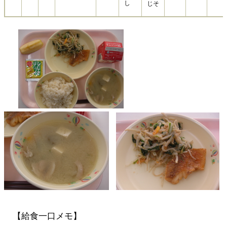
し
じそ
【給食一口メモ】