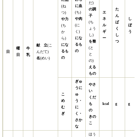
だ)
に
血
(ね
の
調
た
(ち)
エ
つ)
子
ん
や
肉
ネ
し
や
力
(ち
ぱ
(に
ル
ぼ
(ち
ょう
く
く)
ギ
う
か
し)
し
にな
ー
ら)
を
整
つ
るも
に
な
献 立
(こ
(と
曜
牛
の
るも
日
んだて)
と
日
乳
の
名
(めい)
の)
える
もの
ぎゅ
やさ
うに
い
こ
ゅ
くだ
め
う・
も
kcal
g
g
む
に
の
ぎ
く・
きの
さか
こ
な
ほう