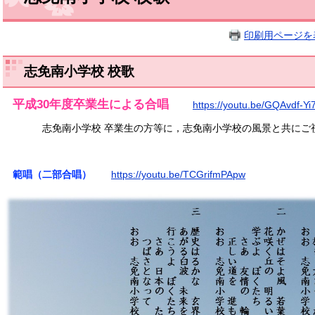
印刷用ページを
志免南小学校 校歌
平成30年度卒業生による合唱
https://youtu.be/GQAvdf-Yi
志免南小学校 卒業生の方等に，志免南小学校の風景と共にご視
範唱（二部合唱）
https://youtu.be/TCGrifmPApw