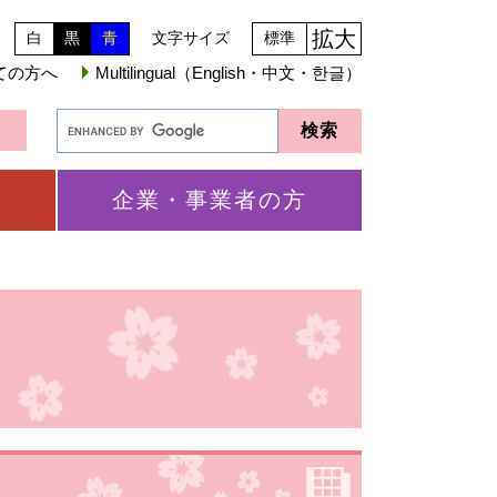
拡大
白
黒
青
文字サイズ
標準
ての方へ
Multilingual（English・中文・한글）
企業・事業者の方