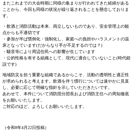
またこれまでの大会時期に同様の集まりが行われてきた経緯がある
ことから、今回も同様の状況が繰り返されることを懸念しておりま
す。
・飲酒と消防活動は本来、両立しないものであり、安全管理上の観
点からも不適切です
・参加が半ば慣例化・強制化し、家庭への負担やハラスメントの温
床となっています(だからなり手が不足するのでは？)
・騒音等により周辺住民への影響が生じています
・公的性格を有する組織として、現代に適合していないこと(時代錯
誤です)
地域防災を担う重要な組織であるからこそ、活動の透明性と適正性
が求められると考えます。飲酒を伴う慣行については速やかに見直
し、必要に応じて明確な指針を示していただきたいです。
あわせて、本件について消防団分団長および消防主任への周知徹底
をお願いいたします。
ご対応のほど、よろしくお願いいたします。
​（令和8年4月22日投稿）