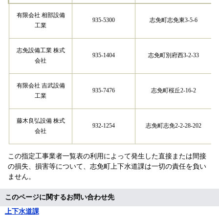
有限会社 相部設備
935-5300
志免町志免東3-5-6
工業
志免設備工業 株式
935-1404
志免町別府西3-2-33
会社
有限会社 吉武設備
935-7476
志免町桜丘2-16-2
工業
藤木良弘設備 株式
932-1254
志免町志免2-2-28-202
会社
この指定工事業者一覧表の利用によって発生した直接または間接
の損失、損害等について、志免町上下水道課は一切の責任を負い
ません。
このページに関するお問い合わせ先
上下水道課