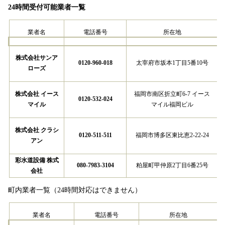
24時間受付可能業者一覧
業者名
電話番号
所在地
株式会社サンア
0120-960-018
太宰府市坂本1丁目5番10号
ローズ​
株式会社 イース
福岡市南区折立町6-7 イース
0120-532-024
マイル
マイル福岡ビル
株式会社 クラシ
0120-511-511
福岡市博多区東比恵2-22-24
アン
彩水道設備 株式
080-7983-3104
粕屋町甲仲原2丁目6番25号
会社
町内業者一覧（24時間対応はできません）
業者名
電話番号
所在地