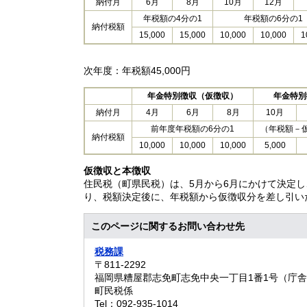
納付月
6月
8月
10月
12月
年税額の4分の1
年税額の6分の1
納付税額
15,000
15,000
10,000
10,000
1
次年度：年税額45,000円
年金特別徴収（仮徴収）
年金特別
納付月
4月
6月
8月
10月
前年度年税額の6分の1
（年税額－仮
納付税額
10,000
10,000
10,000
5,000
仮徴収と本徴収
住民税（町県民税）は、5月から6月にかけて決定
り、税額決定後に、年税額から仮徴収分を差し引い
このページに関するお問い合わせ先
税務課
〒811-2292
福岡県糟屋郡志免町志免中央一丁目1番1号（庁舎
町民税係
Tel：092-935-1014