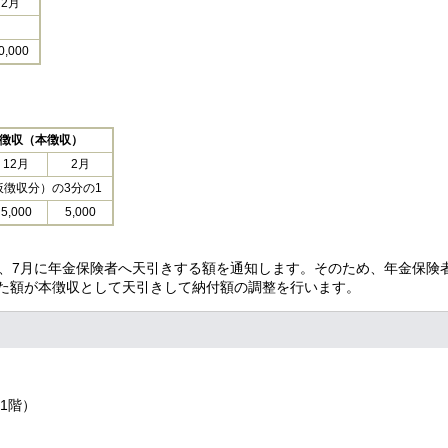
2月
0,000
徴収（本徴収）
12月
2月
徴収分）の3分の1
5,000
5,000
し、7月に年金保険者へ天引きする額を通知します。そのため、年金保険
た額が本徴収として天引きして納付額の調整を行います。
1階）