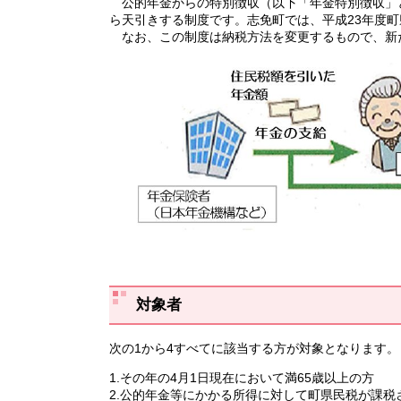
公的年金からの特別徴収（以下「年金特別徴収」と
ら天引きする制度です。志免町では、平成23年度
なお、この制度は納税方法を変更するもので、新
対象者
次の1から4すべてに該当する方が対象となります。
1.その年の4月1日現在において満65歳以上の方
2.公的年金等にかかる所得に対して町県民税が課税