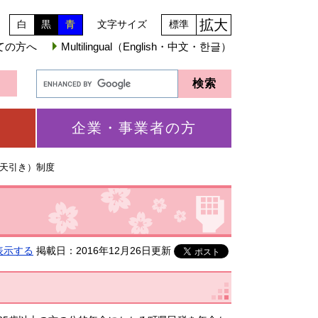
拡大
白
黒
青
文字サイズ
標準
ての方へ
Multilingual（English・中文・한글）
企業・事業者の方
天引き）制度
表示する
掲載日：2016年12月26日更新