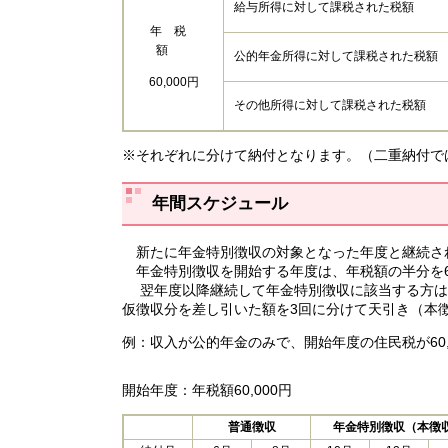
給与所得に対して課税された税額
年 税
額
公的年金所得に対して課税された税額
60,000円
その他所得に対して課税された税額
※それぞれに分けて納付となります。（二重納付で
年間スケジュール
新たに年金特別徴収の対象となった年度と継続さ
年金特別徴収を開始する年度は、年税額の半分を6
翌年度以降継続して年金特別徴収に該当する方は、4
仮徴収分を差し引いた額を3回に分けて天引き（本
例：収入が公的年金のみで、開始年度の住民税が60,0
開始年度：年税額60,000円
普通徴収
年金特別徴収（本徴