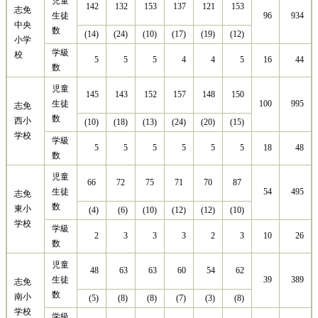
児童
132
153
137
121
153
142
志免
生徒
96
934
中央
数
(14)
(24)
(10)
(17)
(19)
(12)
小学
学級
校
5
5
5
4
4
5
16
44
数
児童
145
143
152
157
148
150
生徒
100
995
志免
数
西小
(10)
(18)
(13)
(24)
(20)
(15)
学校
学級
5
5
5
5
5
5
18
48
数
児童
72
75
71
70
87
66
生徒
54
495
志免
数
東小
(4)
(6)
(10)
(12)
(12)
(10)
学校
学級
2
3
3
3
2
3
10
26
数
児童
63
63
60
54
62
48
生徒
39
389
志免
数
南小
(5)
(8)
(8)
(7)
(3)
(8)
学校
学級