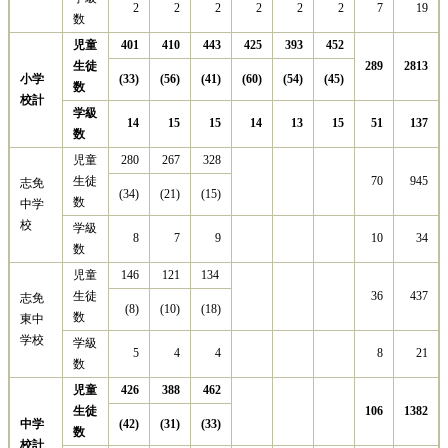
2
2
2
2
2
2
7
19
数
児童
401
410
443
425
393
452
生徒
289
2813
小学
(33)
(56)
(41)
(60)
(54)
(45)
数
校計
学級
14
15
15
14
13
15
51
137
数
児童
280
267
328
生徒
70
945
志免
(34)
(21)
(15)
数
中学
校
学級
8
7
9
10
34
数
児童
146
121
134
生徒
36
437
志免
(8)
(10)
(18)
数
東中
学校
学級
5
4
4
8
21
数
児童
426
388
462
生徒
106
1382
中学
(42)
(31)
(33)
数
校計