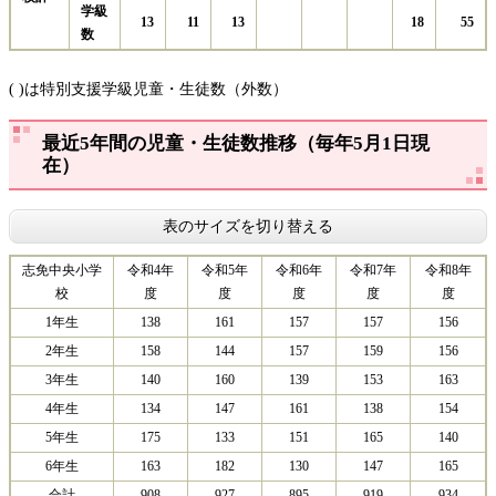
学級
13
11
13
18
55
数
( )は特別支援学級児童・生徒数（外数）
最近5年間の児童・生徒数推移（毎年5月1日現
在）
表のサイズを切り替える
志免中央小学
令和4年
令和5年
令和6年
令和7年
令和8年
校
度
度
度
度
度
1年生
138
161
157
157
156
2年生
158
144
157
159
156
3年生
140
160
139
153
163
4年生
134
147
161
138
154
5年生
175
133
151
165
140
6年生
163
182
130
147
165
合計
908
927
895
919
934