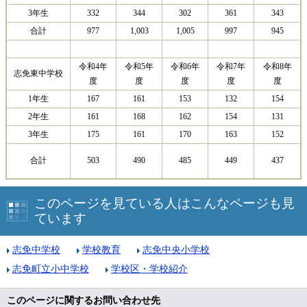
3年生
332
344
302
361
343
合計
977
1,003
1,005
997
945
令和4年
令和5年
令和6年
令和7年
令和8年
志免東中学校
度
度
度
度
度
1年生
167
161
153
132
154
2年生
161
168
162
154
131
3年生
175
161
170
163
152
合計
503
485
449
437
490
このページを見ている人はこんなページも見
ています
志免中学校
学校教育
志免中央小学校
志免町立小中学校
学校区・学校紹介
このページに関するお問い合わせ先