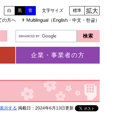
拡大
白
黒
青
文字サイズ
標準
ての方へ
Multilingual（English・中文・한글）
企業・事業者の方
表示する
掲載日：2024年6月13日更新